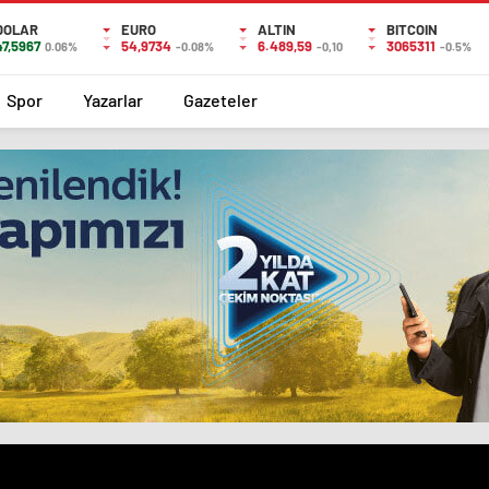
DOLAR
EURO
ALTIN
BITCOIN
47,5967
54,9734
6.489,59
3065311
0.06%
-0.08%
-0,10
-0.5%
Spor
Yazarlar
Gazeteler