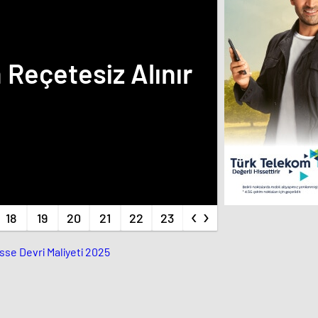
Reçetesiz Alınır
‹
›