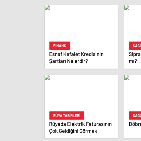
FINANS
SAĞ
Esnaf Kefalet Kredisinin
Sipra
Şartları Nelerdir?
mı?
RÜYA TABIRLERI
SAĞ
Rüyada Elektrik Faturasının
Böbre
Çok Geldiğini Görmek