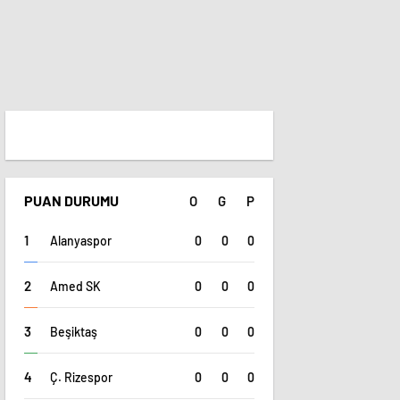
PUAN DURUMU
O
G
P
0
0
0
Alanyaspor
0
0
0
Amed SK
0
0
0
Beşiktaş
0
0
0
Ç. Rizespor