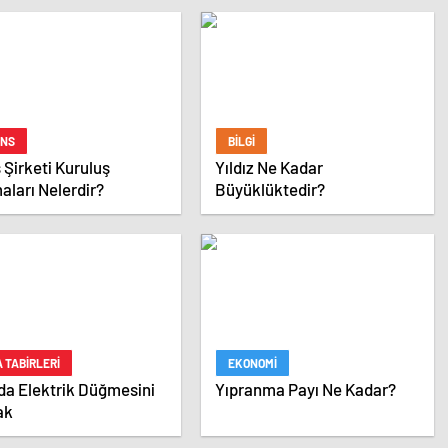
ANS
BILGI
 Şirketi Kuruluş
Yıldız Ne Kadar
ları Nelerdir?
Büyüklüktedir?
 TABIRLERI
EKONOMI
da Elektrik Düğmesini
Yıpranma Payı Ne Kadar?
ak