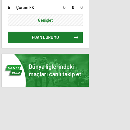
0
0
0
Çorum FK
Genişlet
PUAN DURUMU
Dünya liglerindeki
CANLI
maçları canlı takip et
TAKİP