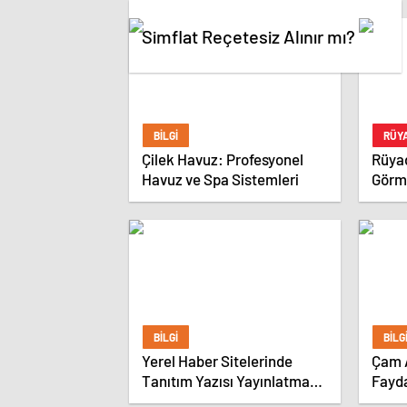
Simflat Reçetesiz Alınır mı?
BILGI
RÜYA
Çilek Havuz: Profesyonel
Rüyad
Havuz ve Spa Sistemleri
Görm
BILGI
BILG
Yerel Haber Sitelerinde
Çam 
Tanıtım Yazısı Yayınlatmak
Fayda
Avantajlı mı?