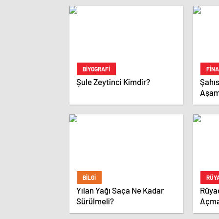
BIYOGRAFI
FIN
Şule Zeytinci Kimdir?
Şahıs
Aşama
BILGI
RÜYA
Yılan Yağı Saça Ne Kadar
Rüya
Sürülmeli?
Açm