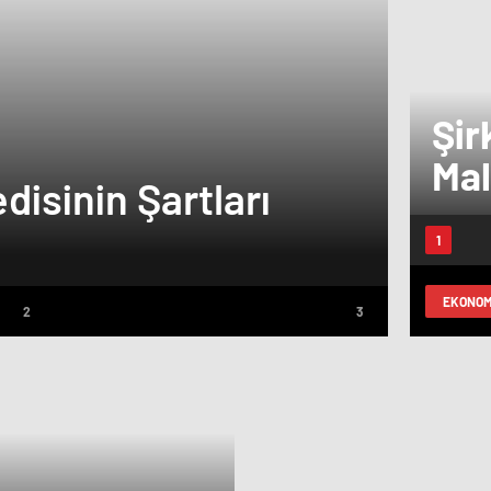
Şir
Mal
disinin Şartları
Esna
EKONOM