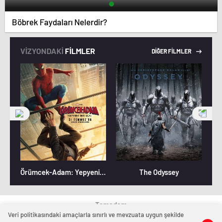
Böbrek Faydaları Nelerdir?
VİZYONDAKİ
FİLMLER
DİĞER FİLMLER
Örümcek-Adam: Yepyeni Bir Gün
The Odyssey
Temadam
Veri politikasındaki amaçlarla sınırlı ve mevzuata uygun şekilde