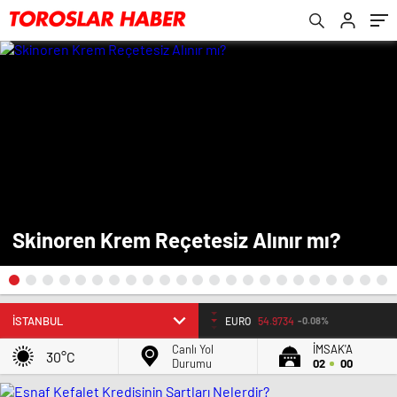
Skinoren Krem Reçetesiz Alınır mı?
EURO
54.9734
-0.08%
Canlı Yol
İMSAK'A
30°C
Durumu
02
00