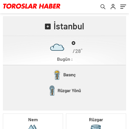
İstanbul
˚
/28˚
Bugün :
Basınç
Rüzgar Yönü
Nem
Rüzgar