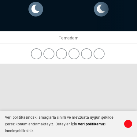
Temadam
Veri politikasındaki amaçlarla sınırlı ve mevzuata uygun şekilde
çerez konumlandırmaktayız. Detaylar için
veri politikamızı
inceleyebilirsiniz.