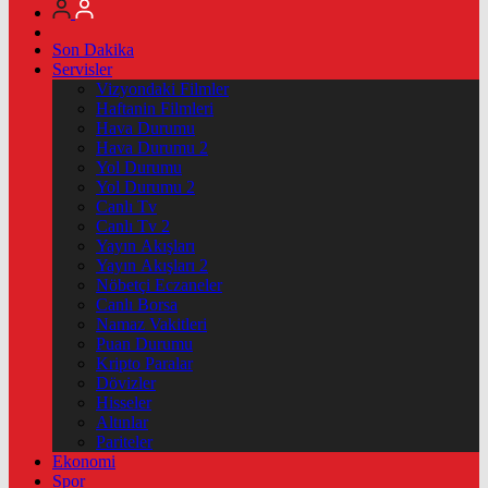
Son Dakika
Servisler
Vizyondaki Filmler
Haftanin Filmleri
Hava Durumu
Hava Durumu 2
Yol Durumu
Yol Durumu 2
Canlı Tv
Canlı Tv 2
Yayın Akışları
Yayın Akışları 2
Nöbetçi Eczaneler
Canlı Borsa
Namaz Vakitleri
Puan Durumu
Kripto Paralar
Dövizler
Hisseler
Altınlar
Pariteler
Ekonomi
Spor