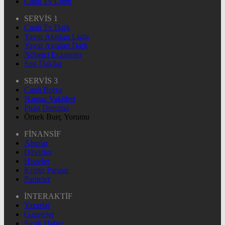
Canlı Tv Light
SERVİS 1
Canlı Tv Dark
Yayın Akışları Light
Yayın Akışları Dark
Nöbetçi Eczaneler
Son Dakika
SERVİS 3
Canlı Borsa
Namaz Vakitleri
Puan Durumu
Örnek Burç Yorumu
FİNANSİF
Altınlar
Dövizler
Hisseler
Kripto Paralar
Pariteler
İNTERAKTİF
Yazarlar
Gazeteler
Sıcak Haber