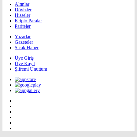
Altınlar
Dövizler
Hisseler
Kripto Paralar
Pariteler
Yazarlar
Gazeteler
Sıcak Haber
Üye Giriş
Üye Kayıt
Şifremi Unuttum