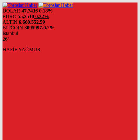
DOLAR
47,7436
0.18%
EURO
55,2510
0.32%
ALTIN
6.660,55
2,59
BITCOIN
3095997
-0.2%
İstanbul
26°
HAFİF YAĞMUR