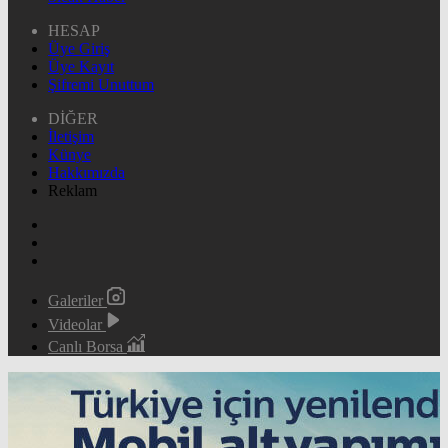
HESAP
Üye Giriş
Üye Kayıt
Şifremi Unuttum
DİĞER
İletişim
Künye
Hakkımızda
Reklam
Galeriler
Videolar
Canlı Borsa