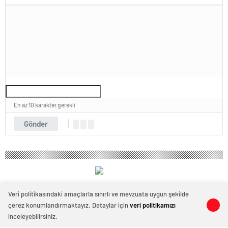
En az 10 karakter gerekli
Gönder
Temadam
Veri politikasındaki amaçlarla sınırlı ve mevzuata uygun şekilde
çerez konumlandırmaktayız. Detaylar için
veri politikamızı
0
0
inceleyebilirsiniz.