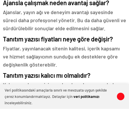
Ajansla çalışmak neden avantaj sağlar?
Ajanslar, yayın ağı ve deneyim avantajı sayesinde
süreci daha profesyonel yönetir. Bu da daha güvenli ve
sürdürülebilir sonuçlar elde edilmesini sağlar.
Tanıtım yazısı fiyatları neye göre değişir?
Fiyatlar, yayınlanacak sitenin kalitesi, içerik kapsamı
ve hizmet sağlayıcının sunduğu ek desteklere göre
değişkenlik gösterebilir.
Tanıtım yazısı kalıcı mı olmalıdır?
Kalıcı yayınlar, geçici yayınlara kıyasla uzun vadede
Veri politikasındaki amaçlarla sınırlı ve mevzuata uygun şekilde
daha istikrarlı fayda sağlar ve markanın dijital itibarını
çerez konumlandırmaktayız. Detaylar için
veri politikamızı
0
0
0
0
güçlendirir.
inceleyebilirsiniz.